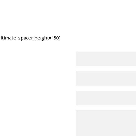
[ultimate_spacer height="50"]
בחרו במרפאה 
תל אביב – ראול ולנברג 6, רמ
רחובות – רחוב הפלמ
מושב ירחיב משק 53 באזור השרון