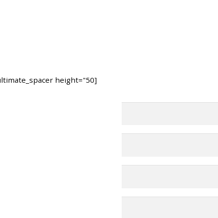
[ultimate_spacer height="50"]
בחרו במרפאה 
תל אביב – ראול ולנברג 6, רמ
רחובות – רחוב הפלמ
מושב ירחיב משק 53 באזור השרון