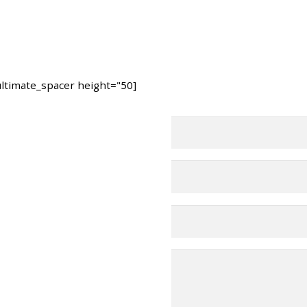
[ultimate_spacer height="50"]
בחרו במרפאה 
תל אביב – ראול ולנברג 6, רמ
רחובות – רחוב הפלמ
מושב ירחיב משק 53 באזור השרון