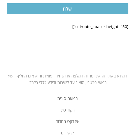
שלח
[ultimate_spacer height="50"]
בחרו במרפאה הקרובה לביתכם
תל אביב – ראול ולנברג 6, רמת החייל
רחובות – רחוב הפלמח 21
מושב ירחיב משק 53 באזור השרון
המידע באתר זה אינו מהווה המלצה או הנחיה רפואית והוא אינו מחליף ייעוץ
רפואי פרטני, הוא נועד לשירות ולידע כללי בלבד.
רפואה סינית
דיקור סיני
אינדקס מחלות
קישורים