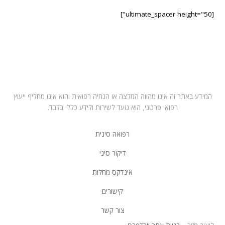
[ultimate_spacer height="50"]
בחרו במרפאה הקרובה לביתכם
תל אביב – ראול ולנברג 6, רמת החייל
רחובות – רחוב הפלמח 21
מושב ירחיב משק 53 באזור השרון
המידע באתר זה אינו מהווה המלצה או הנחיה רפואית והוא אינו מחליף ייעוץ
רפואי פרטני, הוא נועד לשירות ולידע כללי בלבד.
רפואה סינית
דיקור סיני
אינדקס מחלות
קישורים
צור קשר