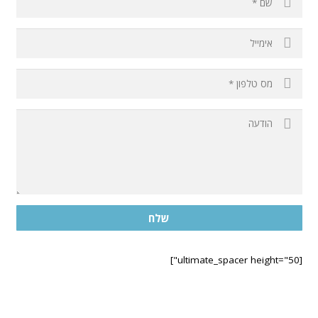
שלח
[ultimate_spacer height="50"]
בחרו במרפאה הקרובה לביתכם
תל אביב – ראול ולנברג 6, רמת החייל
רחובות – רחוב הפלמח 21