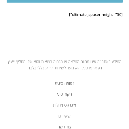
[ultimate_spacer height="50"]
בחרו במרפאה הקרובה לביתכם
תל אביב – ראול ולנברג 6, רמת החייל
רחובות – רחוב הפלמח 21
מושב ירחיב משק 53 באזור השרון
המידע באתר זה אינו מהווה המלצה או הנחיה רפואית והוא אינו מחליף ייעוץ
רפואי פרטני, הוא נועד לשירות ולידע כללי בלבד.
רפואה סינית
דיקור סיני
אינדקס מחלות
קישורים
צור קשר