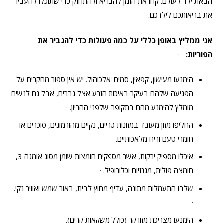
הבאת ילד לעולם. קחו את הזמן להבריא ולהתחזק כדי שתוכלו להעביר
את בריאותכם לילדכם.
אני ממליץ באופן כללי על כמה פעולות כדי להגביר את
הפוריות:
·
הימנעו מעישון, קפאין, סמים ואלכוהול. יש אין ספור מחקרים על
הפגיעה שלהם בעיקר באיכות הזרע אצל גברים, אבל גם לנשים
מומלץ להימנע מהם בתקופה שלפני ההריון. ·
החליפו מזון מעובד במזונות טריים, נקיים מהורמונים, סוכרים או
חומרי טעם וריח מלאכותיים.
איכלו מספיק ירקות, אשר מספקים חומצות שומן מסוג אומגה 3,
חומצה פולית, מגנזיום וכלורופיל. ·
שלבו התעמלות מתונה, עדיף מחוץ לבית, באור שמש ואוויר נקי.
·
הימנעו מצריכת מזון קר (כולל משקאות קרים).