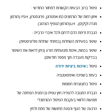
טיפול ברוב הבעיות הקשורות למחזור החודשי ·
איזון רמות של הורמונים כמו אסטרוגן, פרוגסטרון, FSH (הורמון
מגרה זקיקים), LH(הורמון הגופיף הצהוב)
הגברת זרימת הדם לרחם ולכל איברי הרבייה ·
שיפור בפעילות השחלות (במיוחד שחלות פוליציסטיות) ·
שיפור בכמות, איכות ותנועתיות הזרע (ניתן לראות את השיפור
בבדיקות מעבדה תוך מספר חודשים)
טיפול
ב
איכות ביציות ירודה
בעיות בשפיכה ואימפוטנציה
טיפול בחצוצרות חסומות
הגברת התגובה להפריה חוץ גופית ובו זמנית הפחתה של
תופעות הלוואי בעקבות הטיפול ההורמונלי
הרגעה של הגוף והפגת תחושות של מתח ולחץ