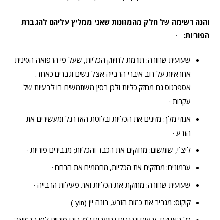
והנה רשימה של חלק מהמזונות שאני ממליץ עליהם להגברת
הפוריות:
·
שעועית שחורה: תורמת לחיזוק הכליות, שעל פי הרפואה הסינית
אחראיות על רוב איברי הרבייה אצל נשים וגברים כאחד.
אספרגוס גם מחזק כליות ולכן בסין משתמשים בו לבעיות של
עקרות ·
אגוזי מלך: מזינים את הכליות ובלוטת האדרנל ומעשירים את
הזרע ·
ליצ`י, שומשום: מחזקים את הכבד והכליות; מגבירים פוריות ·
ערמונים: מחזקים את הכליות, מחממים את הרחם ·
שעועית שחורה: מחזקת את הכליות ואת פעילות הרבייה ·
קוקוס: מגביר את כמות הזרע, בונה יִין (yin )
כל האגוזים, זרעים וגרגרים נחשבים למגבירי פוריות לפי הרפואה