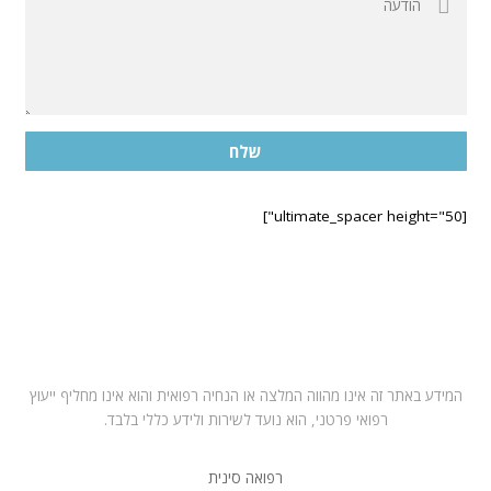
שלח
[ultimate_spacer height="50"]
בחרו במרפאה הקרובה לביתכם
תל אביב – ראול ולנברג 6, רמת החייל
רחובות – רחוב הפלמח 21
מושב ירחיב משק 53 באזור השרון
המידע באתר זה אינו מהווה המלצה או הנחיה רפואית והוא אינו מחליף ייעוץ
רפואי פרטני, הוא נועד לשירות ולידע כללי בלבד.
רפואה סינית