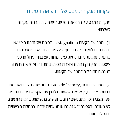
עקרות מנקודת מבט של הרפואה הסינית
מנקודת המבט של הרפואה הסינית, קיימות שתי תבניות עיקריות
לעקרות:
1) מצב של תקיעות (stagnation) – חסימה של זרימת הצ`י ו/או
זרימת הדם למקום כלשהו בגוף שעשויה להתבטא בסימפטומים
כדוגמת תסמונת טרום וסתית, כאבי מחזור, עצבנות, גידול סרטני,
ציסטות, הריון חוץ רחמי וחצוצרות חסומות. מתח ולחץ נפשי הם אחד
הגורמים המובילים למצב של תקיעות.
2) מצב של חוסר (deficencey): מושג נרחב שמשמש לתיאור מצב
בו חוסר צ`י, דם, יִין או יאנג שאמורים להזין את הגוף ואת יכולת הרבייה
שלו. מצבי חוסר מתבטאים לרוב בחולשה, בתשישות, ברמות הורמונים
לא מאוזנת, בספירת זרע נמוכה או תנועתיות ירודה, במחלות תורשתיות
ובהפלות חוזרות.