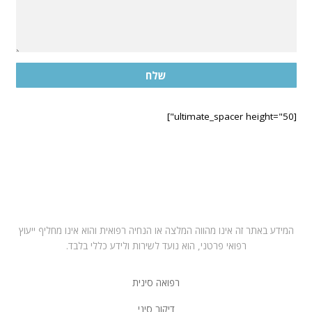
שלח
[ultimate_spacer height="50"]
בחרו במרפאה הקרובה לביתכם
תל אביב – ראול ולנברג 6, רמת החייל
רחובות – רחוב הפלמח 21
מושב ירחיב משק 53 באזור השרון
המידע באתר זה אינו מהווה המלצה או הנחיה רפואית והוא אינו מחליף ייעוץ
רפואי פרטני, הוא נועד לשירות ולידע כללי בלבד.
רפואה סינית
דיקור סיני