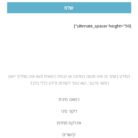
שלח
[ultimate_spacer height="50"]
בחרו במרפאה הקרובה לביתכם
תל אביב – ראול ולנברג 6, רמת החייל
רחובות – רחוב הפלמח 21
מושב ירחיב משק 53 באזור השרון
המידע באתר זה אינו מהווה המלצה או הנחיה רפואית והוא אינו מחליף ייעוץ
רפואי פרטני, הוא נועד לשירות ולידע כללי בלבד.
רפואה סינית
דיקור סיני
אינדקס מחלות
קישורים