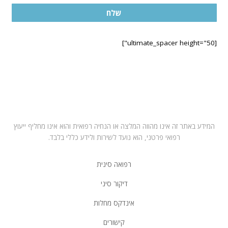
שלח
[ultimate_spacer height="50"]
בחרו במרפאה הקרובה לביתכם
תל אביב – ראול ולנברג 6, רמת החייל
רחובות – רחוב הפלמח 21
מושב ירחיב משק 53 באזור השרון
המידע באתר זה אינו מהווה המלצה או הנחיה רפואית והוא אינו מחליף ייעוץ
רפואי פרטני, הוא נועד לשירות ולידע כללי בלבד.
רפואה סינית
דיקור סיני
אינדקס מחלות
קישורים