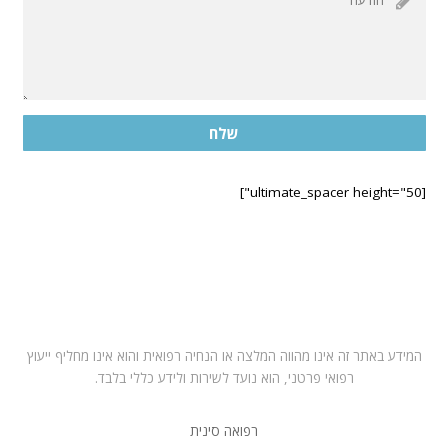
שלח
[ultimate_spacer height="50"]
בחרו במרפאה הקרובה לביתכם
תל אביב – ראול ולנברג 6, רמת החייל
רחובות – רחוב הפלמח 21
מושב ירחיב משק 53 באזור השרון
המידע באתר זה אינו מהווה המלצה או הנחיה רפואית והוא אינו מחליף ייעוץ
רפואי פרטני, הוא נועד לשירות ולידע כללי בלבד.
רפואה סינית