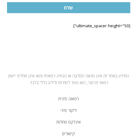
שלח
[ultimate_spacer height="50"]
בחרו במרפאה הקרובה לביתכם
תל אביב – ראול ולנברג 6, רמת החייל
רחובות – רחוב הפלמח 21
מושב ירחיב משק 53 באזור השרון
המידע באתר זה אינו מהווה המלצה או הנחיה רפואית והוא אינו מחליף ייעוץ
רפואי פרטני, הוא נועד לשירות ולידע כללי בלבד.
רפואה סינית
דיקור סיני
אינדקס מחלות
קישורים