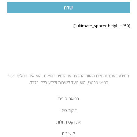
שלח
[ultimate_spacer height="50"]
בחרו במרפאה הקרובה לביתכם
תל אביב – ראול ולנברג 6, רמת החייל
רחובות – רחוב הפלמח 21
מושב ירחיב משק 53 באזור השרון
המידע באתר זה אינו מהווה המלצה או הנחיה רפואית והוא אינו מחליף ייעוץ
רפואי פרטני, הוא נועד לשירות ולידע כללי בלבד.
רפואה סינית
דיקור סיני
אינדקס מחלות
קישורים