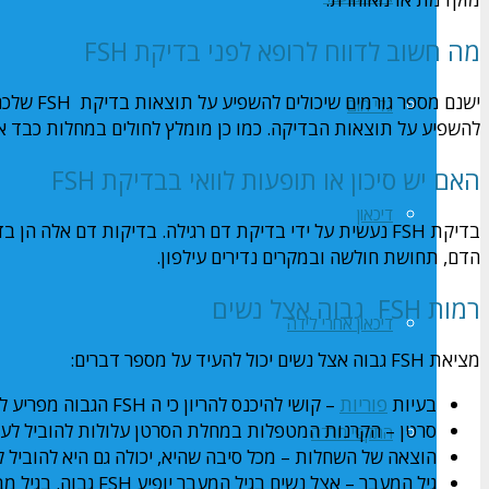
מה חשוב לדווח לרופא לפני בדיקת FSH
ישנם מספר
גלי חום
להשפיע על תוצאות הבדיקה. כמו כן מומלץ לחולים במחלות כבד או
האם יש סיכון או תופעות לוואי בבדיקת FSH
דיכאון
בדיקת FSH נעשית על ידי בדיקת דם רגילה. בדיקות דם אל
הדם, תחושת חולשה ובמקרים נדירים עילפון.
רמות FSH גבוה אצל נשים
דיכאון אחרי לידה
מציאת FSH גבוה אצל נשים יכול להעיד על מספר דברים:
בעיות
פוריות
– קושי להיכנס להריון כי ה FSH הגבוה מפריע לייצור תקין של זקיקים/ביציות
סרטן – הקרנות המטפלות במחלת הסרטן עלולות להוביל לעליה ב
התקפי חרדה
הוצאה של השחלות – מכל סיבה שהיא, יכולה גם היא להוביל לעל
גיל המעבר – אצל נשים בגיל המעבר יופיע FSH גבוה. בגיל מבוגר כמות הביציות בגוף קטנה והגוף