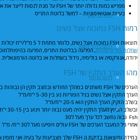
מפריש כמות גדולה יותר של FSH על מנת לנסות לייצר את אותה הכמות כמו בגיל הפוריות
בעיות אוטואימוניות – למשל בלוטת התריס
טיפול בדיכאון
רמות FSH נמוכות אצל נשים
תוצאות FSH נמוכות אצל נשים, כלומר מתחת ל 5 מ"ל/י"ח יכולות להצביע על מספר דברים:
דלקת בדרכי השתן
שחלות פוליציסטיות
ירודה,אנורקסיה או בולימיה, גידול בשחלות או בלוטה הורמונאלית.
מהו הערך התקין של FSH
דלקת פרקים
הערכים של FSH משתנים במהלך החודש ובמצב תקין הן גבוהות ביותר בדיוק לפני הביוץ
הערך התקין אצל נשים בגיל הפוריות נע בין 5-30 י"ח/מ"ל
בשלב הזקיק הערך התקין הוא 20-5 י"ח/מ"ל
טחורים
ובשלב הביוץ הערך התקין יהיה מעט גבוה יותר וינוע בין 30-15 י"ח/ מ"ל
Fsh גבוה נחשב לכל ערך מעל ל30
אחרי גיל המעבר הערכים של FSH עולים ויופיעו מעל ל30 י"ח/ מ"ל
במידה ותוצאות בדיקת ה FSH שלך מצביעות על בעיה אני מזמין אותך