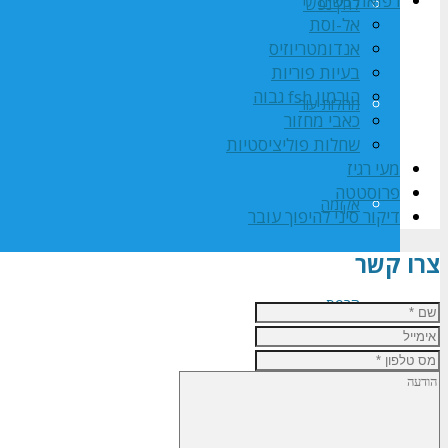
רפואת נשים
לחץ נפשי
אל-וסת
אנדומטריוזיס
בעיות פוריות
הורמון fsh גבוה
מחלות עור
כאבי מחזור
שחלות פוליציסטיות
מעי רגיז
פרוסטטה
אקזמה
דיקור סיני להיפוך עובר
צרו קשר
הרפס
מיגרנה