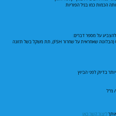
, הפרעה בבלוטת התריס, הפרעה בהיפותלמוס (הבלוטה שאחראית על שחרור FSH), תת משקל בשל תזונה
ליצור קשר כאן