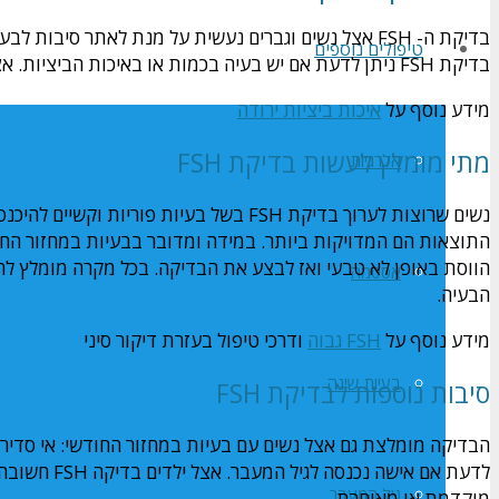
טיפולים נוספים
בדיקת FSH ניתן לדעת אם יש בעיה בכמות או באיכות הביציות. אצל גברים FSH עוזר בייצור של תאי זרע.
מידע נוסף על
איכות ביציות ירודה
מתי מומלץ לעשות בדיקת FSH
אלרגיות
נשים שרוצות לערוך בדיקת FSH בשל בעיות פ
התוצאות הם המדויקות ביותר. במידה ומדובר בבעיות במחזור החו
הווסת באופן לא טבעי ואז לבצע את הבדיקה. בכל מקרה מומלץ ל
אסטמה
הבעיה.
מידע נוסף על
FSH גבוה
ודרכי טיפול בעזרת דיקור סיני
בעיות שינה
סיבות נוספות לבדיקת FSH
לדעת אם איש
גיל המעבר
מוקדמת או מאוחרת.