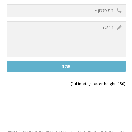
שלח
[ultimate_spacer height="50"]
בחרו במרפאה הקרובה לביתכם
תל אביב – ראול ולנברג 6, רמת החייל
רחובות – רחוב הפלמח 21
מושב ירחיב משק 53 באזור השרון